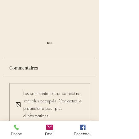
Commentaires
🌿 Explorez l'art subtil
Le Rire : Votre
Les commentaires sur ce post ne
de Claire Laubé
Prescription pour 
sont plus acceptés. Contactez le
Bonheur !
propriétaire pour plus
d'informations.
Phone
Email
Facebook