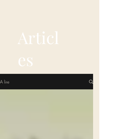
Articl
es
A lire