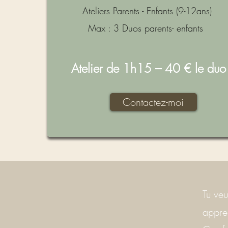
Ateliers Parents - Enfants (9-12ans)
Max : 3 Duos parents- enfants
Atelier de 1h15 – 40 € le du
Contactez-moi
Tu veu
appren