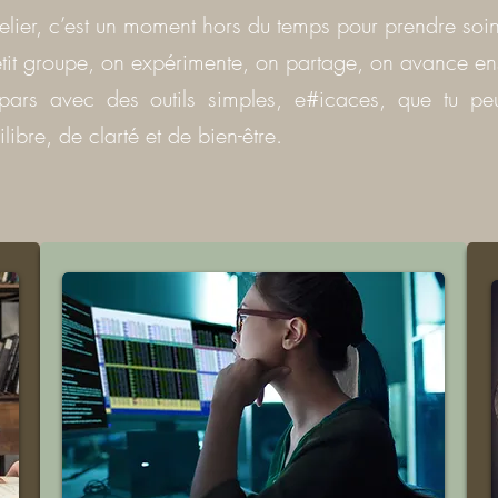
elier, c’est un moment hors du temps pour prendre soin
tit groupe, on expérimente, on partage, on avance e
pars avec des outils simples, e#icaces, que tu peu
ilibre, de clarté et de bien-être.