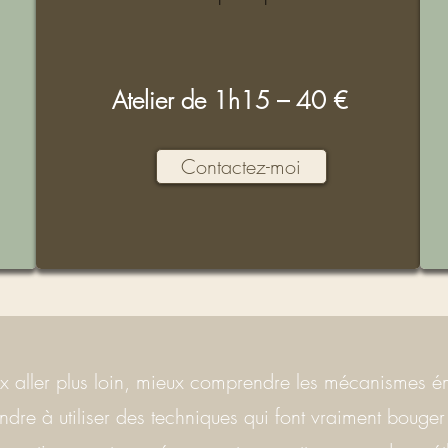
Atelier de 1h15 – 40 €
o
Contactez-moi
x aller plus loin, mieux comprendre les mécanismes émo
dre à utiliser des techniques qui font vraiment bouger