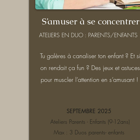
S’amuser à se concentrer
ATELIERS EN DUO : PARENTS/ENFANTS
ATELIER DUO : PARENTS - ENFANTS
Tu galères à canaliser ton enfant ? Et s
on rendait ça fun ? Des jeux et astuce
pour muscler l’attention en s’amusant !
SEPTEMBRE 2025
Ateliers Parents - Enfants (9-12ans)
Max : 3 Duos parents- enfants