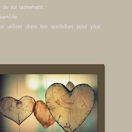
 de soi autrement.
nsemble.
x utiliser dans ton quotidien pour plus