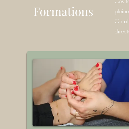
Ces fo
Formations
pleine
On all
direct