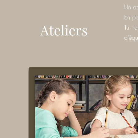
Un at
En pe
Ateliers
Tu re
d’équ