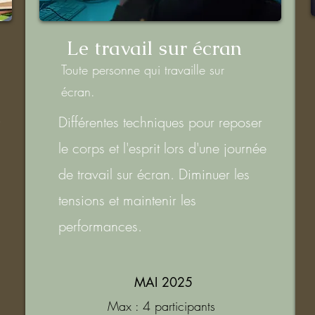
Le travail sur écran
Toute personne qui travaille sur
écran.
Différentes techniques pour reposer
i
le corps et l'esprit lors d'une journée
s
de travail sur écran. Diminuer les
tensions et maintenir les
performances.
MAI 2025
Max : 4 participants