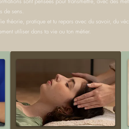
rmations sont pensées pour transmettre, avec des mét
s de sens.
ie théorie, pratique et tu repars avec du savoir, du véc
ement utiliser dans ta vie ou ton métier.