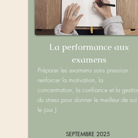
La performance aux
examens
Préparer les examens sans pression :
renforcer la motivation, la
concentration, la confiance et la gestio
du stress pour donner le meilleur de soi
le jour J.
SEPTEMBRE 2025