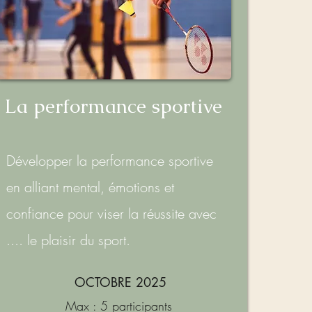
La performance sportive
Développer la performance sportive
en alliant mental, émotions et
confiance pour viser la réussite avec
.... le plaisir du sport.
OCTOBRE 2025
Max : 5 participants