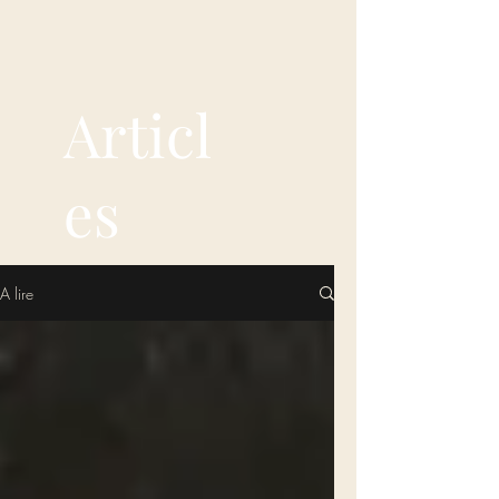
Articl
es
A lire