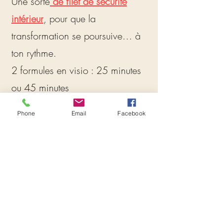
Une sorte
de filet de sécurité
intérieur
, pour que la
transformation se poursuive… à
ton rythme.
2 formules en visio : 25 minutes
ou 45 minutes
Phone
Email
Facebook
Réservation