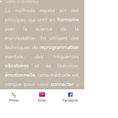
Soins à distance
La méthode repose sur des
principes qui sont en
harmonie
avec la science de la
manifestation. En utilisant des
techniques de
reprogrammation
mentale, des fréquences
vibratoires
et de libération
émotionnelle
, cette méthode est
conçue pour vous
connecter
à
votre propre énergie créatrice.
Phone
Email
Facebook
La manifestation consciente est la
capacité à matérialiser vos
désirs